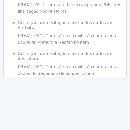
[RDQA][RAG] Correção de erro ao gerar o PDF após
finalização dos relatórios
Correção para exibição correta dos dados do
Prefeito
[RDQA][RAG] Correção para exibição correta dos
dados do Prefeito e Gestão no Item 1
Correção para exibição correta dos dados do
Secretário
[RDQA][RAG] Correção para exibição correta dos
dados do Secretário de Saúde no Item 1
Correção de erro que impedia a exibição dos
dados
[RDQA][RAG] Correção de erro que impedia a
exibição dos dados do Item 4
Ajustar o status da pactuação
[Acesso Público] Ajustar o status da pactuação dos