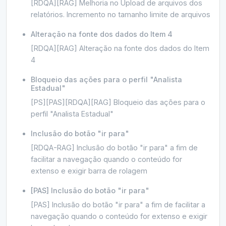
[RDQA][RAG] Melhoria no Upload de arquivos dos
18 de janeiro de 2024
relatórios. Incremento no tamanho limite de arquivos
1.13.8
Alteração na fonte dos dados do Item 4
3 de janeiro de 2024
[RDQA][RAG] Alteração na fonte dos dados do Item
4
1.13.7
6 de dezembro de 2023
Bloqueio das ações para o perfil "Analista
Estadual"
[PS][PAS][RDQA][RAG] Bloqueio das ações para o
1.13.6
perfil "Analista Estadual"
29 de novembro de 2023
Inclusão do botão "ir para"
1.13.1
[RDQA-RAG] Inclusão do botão "ir para" a fim de
17 de julho de 2023
facilitar a navegação quando o conteúdo for
extenso e exigir barra de rolagem
1.13.0
12 de julho de 2023
[PAS] Inclusão do botão "ir para"
[PAS] Inclusão do botão "ir para" a fim de facilitar a
navegação quando o conteúdo for extenso e exigir