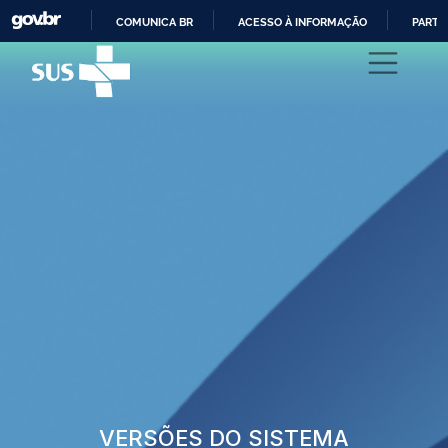
COMUNICA BR
ACESSO À INFORMAÇÃO
PARTI
IR
PARA
O
CONTEÚDO
VERSÕES DO SISTEMA