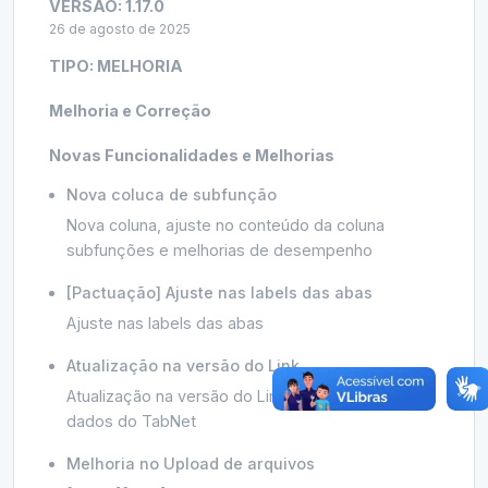
VERSÃO:
1.17.0
19 de novembro de 2024
26 de agosto de 2025
TIPO:
MELHORIA
1.15.2
3 de outubro de 2024
Melhoria e Correção
1.15.1
Novas Funcionalidades e Melhorias
21 de agosto de 2024
Nova coluca de subfunção
Nova coluna, ajuste no conteúdo da coluna
1.15.0
subfunções e melhorias de desempenho
28 de maio de 2024
[Pactuação] Ajuste nas labels das abas
1.14.1
Ajuste nas labels das abas
27 de março de 2024
Atualização na versão do Link
1.14.0
Atualização na versão do Link para obtenção de
4 de março de 2024
dados do TabNet
Melhoria no Upload de arquivos
1.13.9