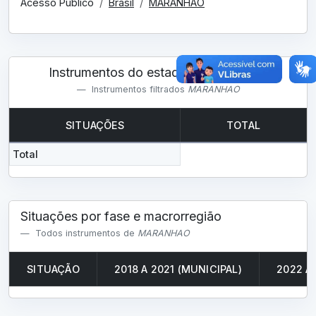
Acesso Público
Brasil
MARANHAO
Instrumentos do estado MARANHAO
Instrumentos filtrados
MARANHAO
SITUAÇÕES
TOTAL
Total
Situações por fase e macrorregião
Todos instrumentos de
MARANHAO
SITUAÇÃO
2018 A 2021 (MUNICIPAL)
2022 A